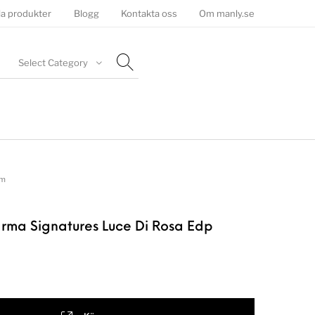
la produkter
Blogg
Kontakta oss
Om manly.se
Select Category
um
rma Signatures Luce Di Rosa Edp