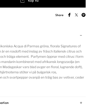
Köp nu
Share
 ikoniska Acqua di Parmas gröna, florala Signatures of
 är en rosdoft med inslag av fräsch italiensk citrus och
 och träiga element. Parfymen öppnar med citrus i form
 mandarin kombinerat med afrikansk longozaolja (en
n Madagaskar vars blad avger en floral, lugnande doft),
hjärtnoterna stöter vi på bulgarisk ros,
 och svartpeppar ovanpå en träig bas av vetiver, ceder
mation