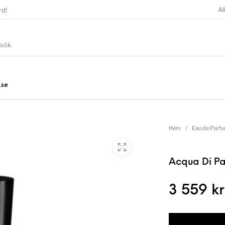
Al
rd!
.se
Hem
/
Eau de Parf
Acqua Di Pa
3 559
kr