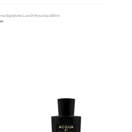
rma Signatures Luce Di Rosa Edp 180ml
um