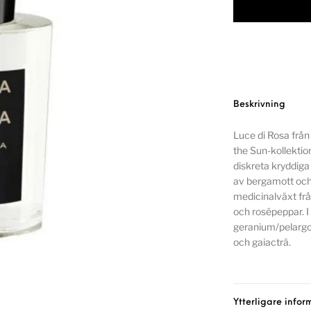
Beskrivning
Luce di Rosa från
the Sun-kollektion
diskreta kryddiga
av bergamott och
medicinalväxt frå
och rosépeppar. I 
geranium/pelargon
och gaiacträ.
Ytterligare infor