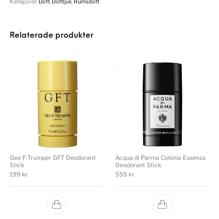
Kategorier:
Doft
,
Doftljus
,
Rumsdoft
Relaterade produkter
Geo F Trumper GFT Deodorant
Acqua di Parma Colonia Essenza
Stick
Deodorant Stick
199
kr
555
kr