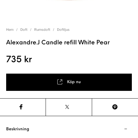
Hem
/
Doft
/
Rumsdoft
/
Doftljus
Alexandre.J Candle refill White Pear
735
kr
Köp nu
Beskrivning