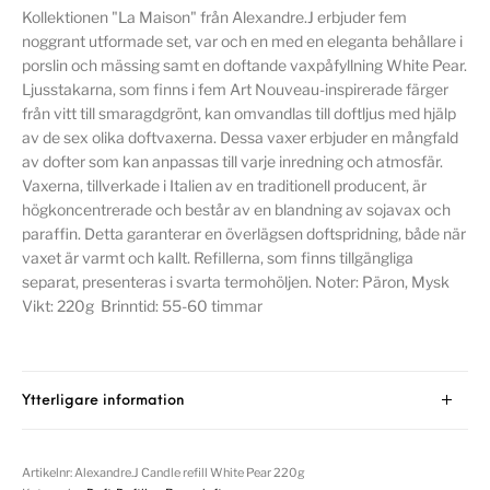
Kollektionen "La Maison" från Alexandre.J erbjuder fem
noggrant utformade set, var och en med en eleganta behållare i
porslin och mässing samt en doftande vaxpåfyllning White Pear.
Ljusstakarna, som finns i fem Art Nouveau-inspirerade färger
från vitt till smaragdgrönt, kan omvandlas till doftljus med hjälp
av de sex olika doftvaxerna. Dessa vaxer erbjuder en mångfald
av dofter som kan anpassas till varje inredning och atmosfär.
Vaxerna, tillverkade i Italien av en traditionell producent, är
högkoncentrerade och består av en blandning av sojavax och
paraffin. Detta garanterar en överlägsen doftspridning, både när
vaxet är varmt och kallt. Refillerna, som finns tillgängliga
separat, presenteras i svarta termohöljen. Noter: Päron, Mysk
Vikt: 220g Brinntid: 55-60 timmar
Ytterligare information
Artikelnr:
Alexandre.J Candle refill White Pear 220g