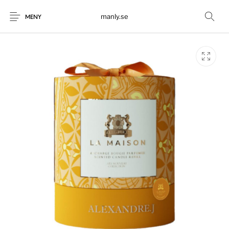
manly.se
MENY