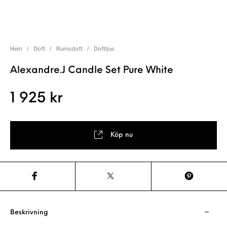
Hem
/
Doft
/
Rumsdoft
/
Doftljus
Alexandre.J Candle Set Pure White
1 925
kr
Köp nu
Beskrivning