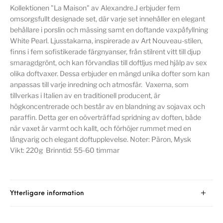
Kollektionen "La Maison" av Alexandre.J erbjuder fem
omsorgsfullt designade set, där varje set innehåller en elegant
behållare i porslin och mässing samt en doftande vaxpåfyllning
White Pearl. Ljusstakarna, inspirerade av Art Nouveau-stilen,
finns i fem sofistikerade färgnyanser, från stilrent vitt till djup
smaragdgrönt, och kan förvandlas till doftljus med hjälp av sex
olika doftvaxer. Dessa erbjuder en mängd unika dofter som kan
anpassas till varje inredning och atmosfär. Vaxerna, som
tillverkas i Italien av en traditionell producent, är
högkoncentrerade och består av en blandning av sojavax och
paraffin. Detta ger en oöverträffad spridning av doften, både
när vaxet är varmt och kallt, och förhöjer rummet med en
långvarig och elegant doftupplevelse. Noter: Päron, Mysk
Vikt: 220g Brinntid: 55-60 timmar
Ytterligare information