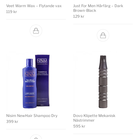
Veet Warm Wax – Flytande vax
Just For Men Hårfärg – Dark
Brown-Black
119
kr
129
kr
Nisim NewHair Shampoo Dry
Dovo Klipette Mekanisk
Nästrimmer
399
kr
595
kr