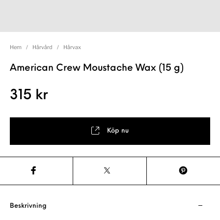
Hem
/
Hårvård
/
Hårvax
American Crew Moustache Wax (15 g)
315
kr
Köp nu
Beskrivning