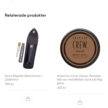
Relaterade produkter
Dovo Klipette Nästrimmer i
American Crew Classic Pomade –
Läderetui
Hårvax med Mellan styrka & Hög
glans
795
kr
325
kr