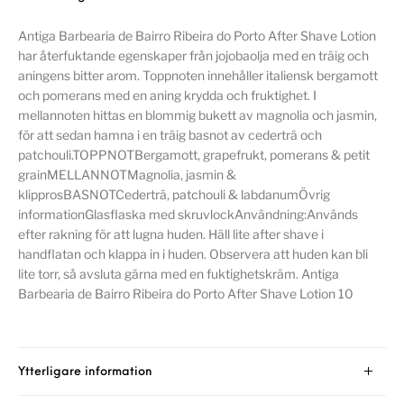
Antiga Barbearia de Bairro Ribeira do Porto After Shave Lotion
har återfuktande egenskaper från jojobaolja med en träig och
aningens bitter arom. Toppnoten innehåller italiensk bergamott
och pomerans med en aning krydda och fruktighet. I
mellannoten hittas en blommig bukett av magnolia och jasmin,
för att sedan hamna i en träig basnot av cederträ och
patchouli.TOPPNOTBergamott, grapefrukt, pomerans & petit
grainMELLANNOTMagnolia, jasmin &
klipprosBASNOTCederträ, patchouli & labdanumÖvrig
informationGlasflaska med skruvlockAnvändning:Används
efter rakning för att lugna huden. Häll lite after shave i
handflatan och klappa in i huden. Observera att huden kan bli
lite torr, så avsluta gärna med en fuktighetskräm. Antiga
Barbearia de Bairro Ribeira do Porto After Shave Lotion 10
Ytterligare information