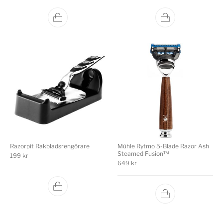
Razorpit Rakbladsrengörare
Mühle Rytmo 5-Blade Razor Ash
Steamed Fusion™
199
kr
649
kr