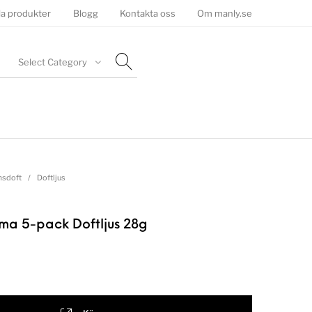
la produkter
Blogg
Kontakta oss
Om manly.se
Select Category
sdoft
/
Doftljus
ma 5-pack Doftljus 28g