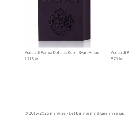
Acqua di Parma Doftljus Kub – Svart Amber
Acqua di 
1 715
kr
579
kr
© 2016-2025 manly.se - Det blir inte manligare än såhär.