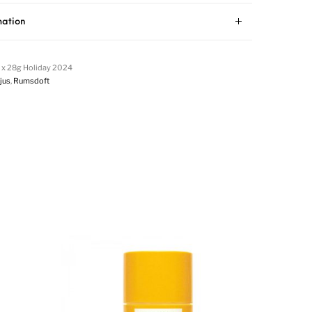
mation
5 x 28g Holiday 2024
jus
,
Rumsdoft