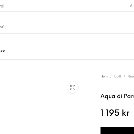
Al
rd!
.se
Hem
/
Doft
/
Rum
Aqua di Par
1 195
kr