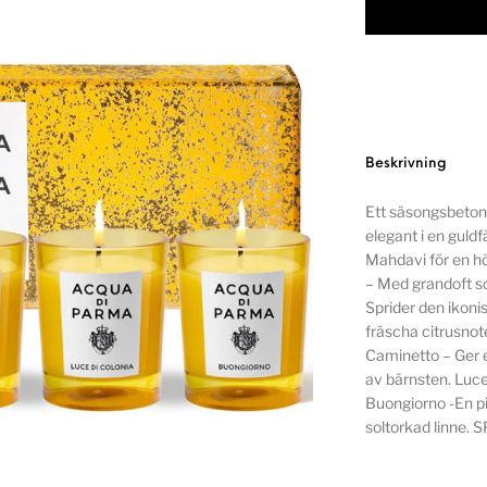
Beskrivning
Ett säsongsbetona
elegant i en guld
Mahdavi för en hög
– Med grandoft s
Sprider den ikon
fräscha citrusnot
Caminetto – Ger 
av bärnsten. Luce
Buongiorno -En pi
soltorkad linne. 