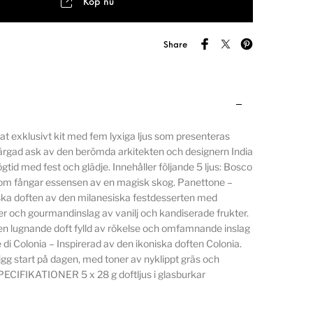
Köp nu
Share
t exklusivt kit med fem lyxiga ljus som presenteras
färgad ask av den berömda arkitekten och designern India
tid med fest och glädje. Innehåller följande 5 ljus: Bosco
om fångar essensen av en magisk skog. Panettone –
iska doften av den milanesiska festdesserten med
er och gourmandinslag av vanilj och kandiserade frukter.
en lugnande doft fylld av rökelse och omfamnande inslag
 di Colonia – Inspirerad av den ikoniska doften Colonia.
gg start på dagen, med toner av nyklippt gräs och
SPECIFIKATIONER 5 x 28 g doftljus i glasburkar