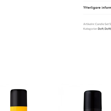
Ytterligare infor
Artikelnr:
Candle Set 
Kategorier:
Doft
,
Doftl