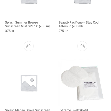
Splash Summer Breeze
Beauté Pacifique – Stay Cool
Sunscreen Mist SPF 50 (200 ml)
Aftersun (200ml)
375
kr
275
kr
Splash Mango Grove Sunscreen
Extreme Svettskydd