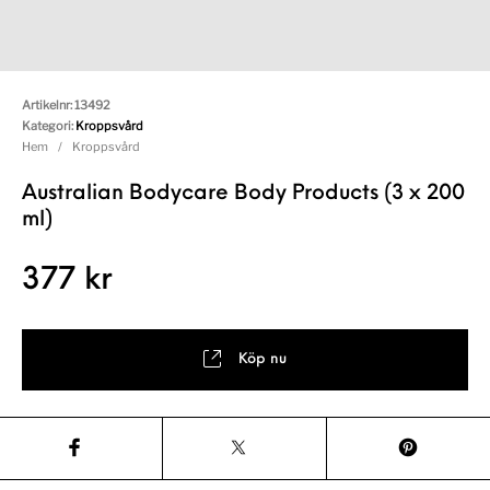
Artikelnr:
13492
Kategori:
Kroppsvård
Hem
/
Kroppsvård
Australian Bodycare Body Products (3 x 200
ml)
377
kr
Köp nu