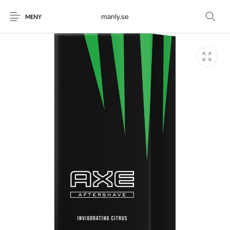
manly.se
MENY