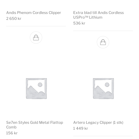
Andis Phenom Cordless Clipper
Extra blad till Andis Cordless
USPro™ Lithium
2 650
kr
536
kr
Se7en Styles Gold Metal Flattop
Artero Legacy Clipper (1 stk)
Comb
1 449
kr
156
kr