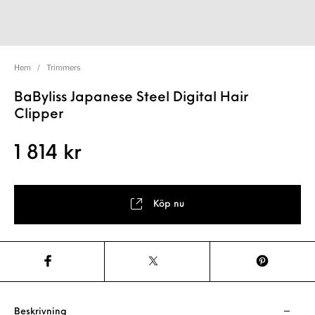
Hem
/
Trimmers
BaByliss Japanese Steel Digital Hair
Clipper
1 814
kr
Köp nu
Beskrivning