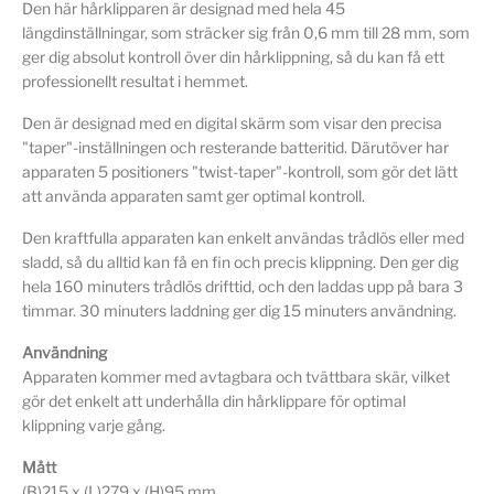
Den här hårklipparen är designad med hela 45
längdinställningar, som sträcker sig från 0,6 mm till 28 mm, som
ger dig absolut kontroll över din hårklippning, så du kan få ett
professionellt resultat i hemmet.
Den är designad med en digital skärm som visar den precisa
"taper"-inställningen och resterande batteritid. Därutöver har
apparaten 5 positioners "twist-taper"-kontroll, som gör det lätt
att använda apparaten samt ger optimal kontroll.
Den kraftfulla apparaten kan enkelt användas trådlös eller med
sladd, så du alltid kan få en fin och precis klippning. Den ger dig
hela 160 minuters trådlös drifttid, och den laddas upp på bara 3
timmar. 30 minuters laddning ger dig 15 minuters användning.
Användning
Apparaten kommer med avtagbara och tvättbara skär, vilket
gör det enkelt att underhålla din hårklippare för optimal
klippning varje gång.
Mått
(B)215 x (L)279 x (H)95 mm.