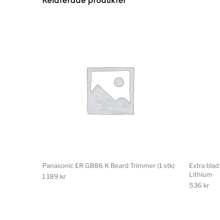
Relaterade produkter
Panasonic ER GB86 K Beard Trimmer (1 stk)
Extra blad
Lithium
1 189
kr
536
kr