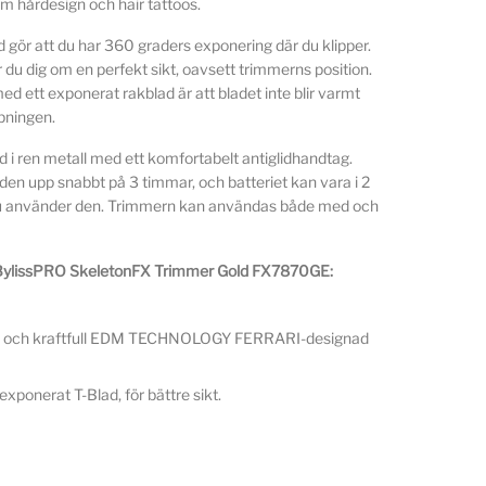
som hårdesign och hair tattoos.
 gör att du har 360 graders exponering där du klipper.
du dig om en perfekt sikt, oavsett trimmerns position.
ed ett exponerat rakblad är att bladet inte blir varmt
pningen.
d i ren metall med ett komfortabelt antiglidhandtag.
den upp snabbt på 3 timmar, och batteriet kan vara i 2
 använder den. Trimmern kan användas både med och
BylissPRO SkeletonFX Trimmer Gold FX7870GE:
 och kraftfull EDM TECHNOLOGY FERRARI-designad
xponerat T-Blad, för bättre sikt.