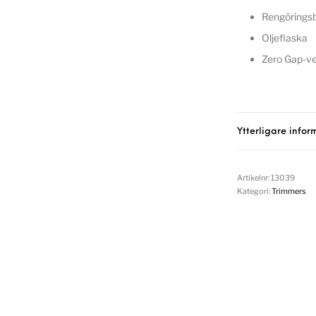
Rengörings
Oljeflaska
Zero Gap-ver
Ytterligare infor
Artikelnr:
13039
Kategori:
Trimmers