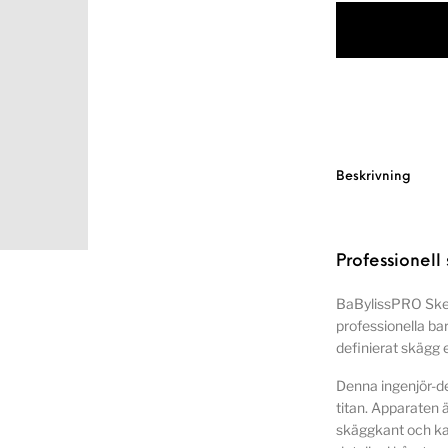
Beskrivning
Professionell
BaBylissPRO Skel
professionella bar
definierat skägg e
Denna ingenjör-d
titan. Apparaten ä
skäggkant och kant