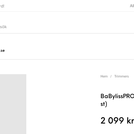
Al
rd!
.se
Hem
/
Trimmers
BaBylissPRO
st)
2 099
k