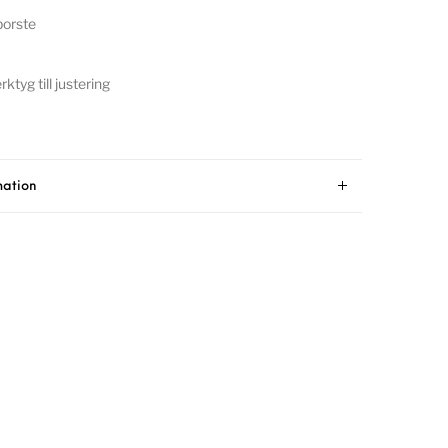
borste
ktyg till justering
mation