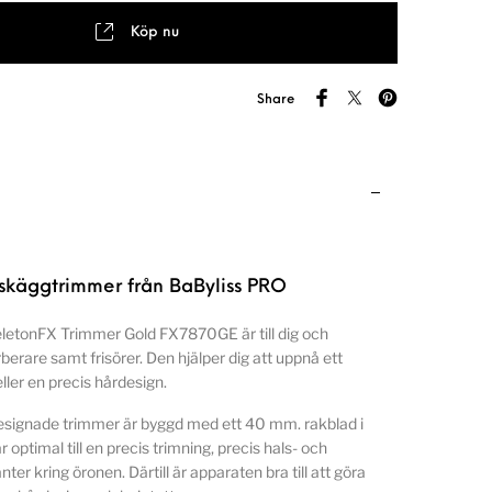
Köp nu
Share
 skäggtrimmer från BaByliss PRO
etonFX Trimmer Gold FX7870GE är till dig och
berare samt frisörer. Den hjälper dig att uppnå ett
ller en precis hårdesign.
esignade trimmer är byggd med ett 40 mm. rakblad i
r optimal till en precis trimning, precis hals- och
er kring öronen. Därtill är apparaten bra till att göra