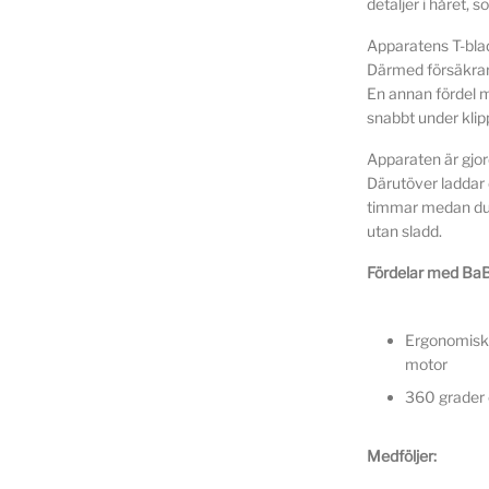
detaljer i håret, 
Apparatens T-blad
Därmed försäkrar 
En annan fördel m
snabbt under klip
Apparaten är gjor
Därutöver laddar 
timmar medan du
utan sladd.
Fördelar med Ba
Ergonomisk
motor
360 grader e
Medföljer: