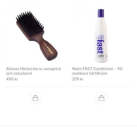
Altesse Hårborste av wengeträ
Nisim FAST Conditioner – För
och naturborst
snabbare hårtillväxt
495
kr
279
kr