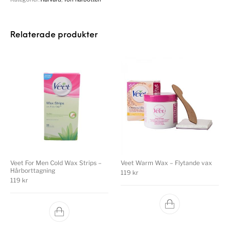
Relaterade produkter
Veet For Men Cold Wax Strips –
Veet Warm Wax – Flytande vax
Hårborttagning
119
kr
119
kr