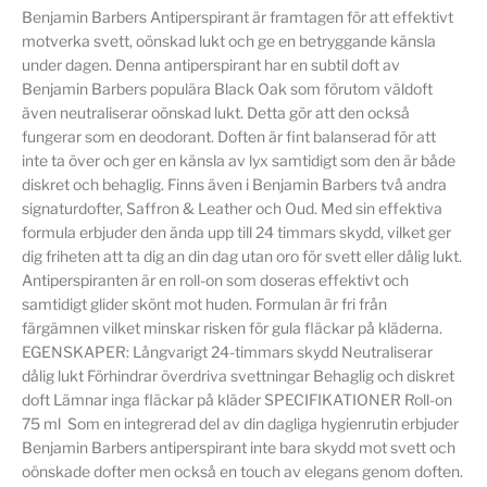
Benjamin Barbers Antiperspirant är framtagen för att effektivt
motverka svett, oönskad lukt och ge en betryggande känsla
under dagen. Denna antiperspirant har en subtil doft av
Benjamin Barbers populära Black Oak som förutom väldoft
även neutraliserar oönskad lukt. Detta gör att den också
fungerar som en deodorant. Doften är fint balanserad för att
inte ta över och ger en känsla av lyx samtidigt som den är både
diskret och behaglig. Finns även i Benjamin Barbers två andra
signaturdofter, Saffron & Leather och Oud. Med sin effektiva
formula erbjuder den ända upp till 24 timmars skydd, vilket ger
dig friheten att ta dig an din dag utan oro för svett eller dålig lukt.
Antiperspiranten är en roll-on som doseras effektivt och
samtidigt glider skönt mot huden. Formulan är fri från
färgämnen vilket minskar risken för gula fläckar på kläderna.
EGENSKAPER: Långvarigt 24-timmars skydd Neutraliserar
dålig lukt Förhindrar överdriva svettningar Behaglig och diskret
doft Lämnar inga fläckar på kläder SPECIFIKATIONER Roll-on
75 ml Som en integrerad del av din dagliga hygienrutin erbjuder
Benjamin Barbers antiperspirant inte bara skydd mot svett och
oönskade dofter men också en touch av elegans genom doften.