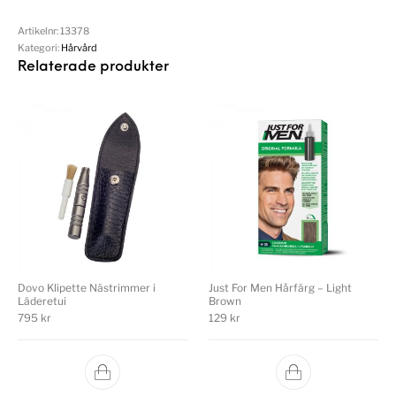
Artikelnr:
13378
Kategori:
Hårvård
Relaterade produkter
Dovo Klipette Nästrimmer i
Just For Men Hårfärg – Light
Läderetui
Brown
795
kr
129
kr