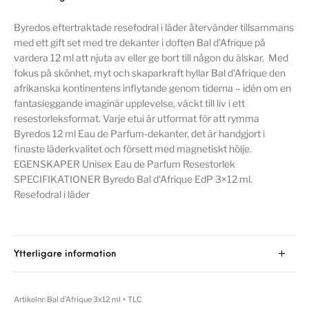
Byredos eftertraktade resefodral i läder återvänder tillsammans
med ett gift set med tre dekanter i doften Bal d'Afrique på
vardera 12 ml att njuta av eller ge bort till någon du älskar. Med
fokus på skönhet, myt och skaparkraft hyllar Bal d'Afrique den
afrikanska kontinentens inflytande genom tiderna – idén om en
fantasieggande imaginär upplevelse, väckt till liv i ett
resestorleksformat. Varje etui är utformat för att rymma
Byredos 12 ml Eau de Parfum-dekanter, det är handgjort i
finaste läderkvalitet och försett med magnetiskt hölje.
EGENSKAPER Unisex Eau de Parfum Resestorlek
SPECIFIKATIONER Byredo Bal d'Afrique EdP 3×12 ml.
Resefodral i läder
Ytterligare information
Artikelnr:
Bal d’Afrique 3x12 ml + TLC