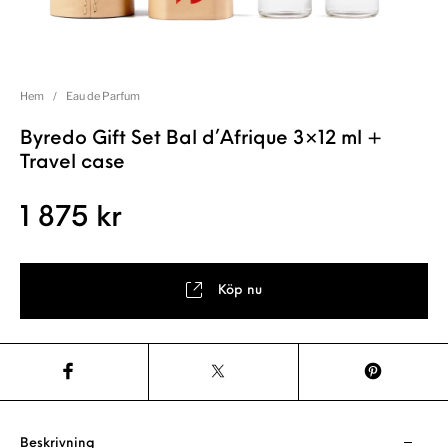
Hem
/
Eau de Parfum
Byredo Gift Set Bal d’Afrique 3×12 ml +
Travel case
1 875
kr
Köp nu
Beskrivning