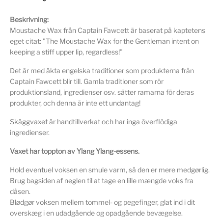
Beskrivning:
Moustache Wax från Captain Fawcett är baserat på kaptetens
eget citat: "The Moustache Wax for the Gentleman intent on
keeping a stiff upper lip, regardless!”
Det är med äkta engelska traditioner som produkterna från
Captain Fawcett blir till. Gamla traditioner som rör
produktionsland, ingredienser osv. sätter ramarna för deras
produkter, och denna är inte ett undantag!
Skäggvaxet är handtillverkat och har inga överflödiga
ingredienser.
Vaxet har toppton av Ylang Ylang-essens.
Hold eventuel voksen en smule varm, så den er mere medgørlig.
Brug bagsiden af ​​neglen til at tage en lille mængde voks fra
dåsen.
Blødgør voksen mellem tommel- og pegefinger, glat ind i dit
overskæg i en udadgående og opadgående bevægelse.