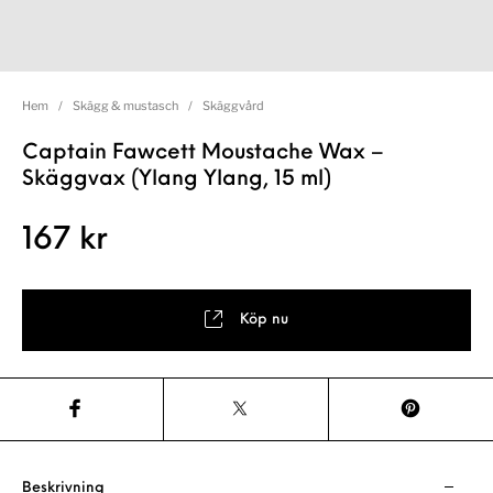
Hem
/
Skägg & mustasch
/
Skäggvård
Captain Fawcett Moustache Wax –
Skäggvax (Ylang Ylang, 15 ml)
167
kr
Köp nu
Beskrivning