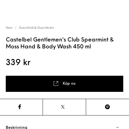
Hem
/
Duschtvål & Duschkräm
Castelbel Gentlemen's Club Spearmint &
Moss Hand & Body Wash 450 ml
339
kr
Köp nu
Beskrivning