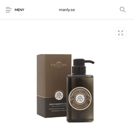
manly.se
MENY