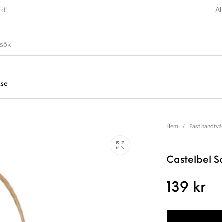
Al
rd!
.se
Hem
/
Fast handtvå
Castelbel 
139
kr