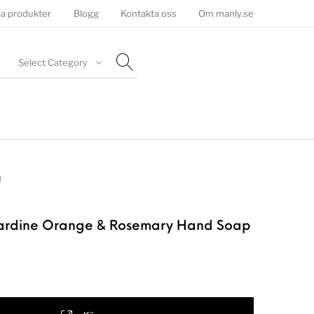
la produkter
Blogg
Kontakta oss
Om manly.se
Select Category
l
Sardine Orange & Rosemary Hand Soap