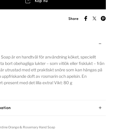
Köp nu
Share
 Soap är en handtvål för användning köket, speciellt
ta bort obehagliga lukter – som vitlök eller fisklukt – från
är utrustad med ett praktiskt snöre som kan hängas på
 uppfriskande doft av rosmarin och apelsin. En
t-present med det lilla extra! Vikt: 80 g
mation
ardine Orange & Rosemary Hand Soap