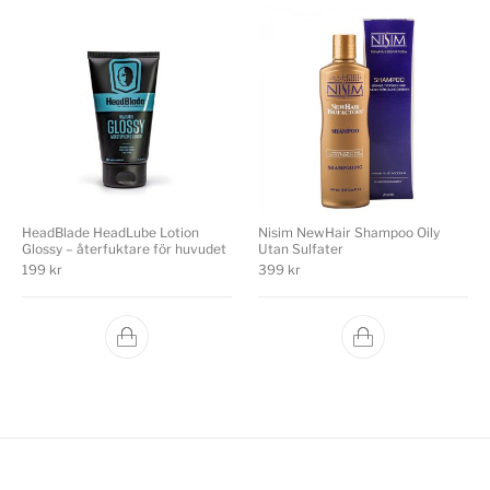
HeadBlade HeadLube Lotion
Nisim NewHair Shampoo Oily
Glossy – återfuktare för huvudet
Utan Sulfater
199
kr
399
kr