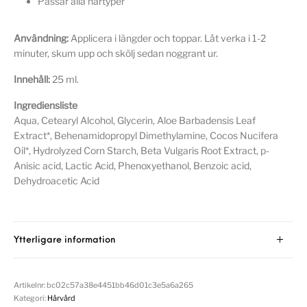
Passar alla hårtyper
Användning:
Applicera i längder och toppar. Låt verka i 1-2
minuter, skum upp och skölj sedan noggrant ur.
Innehåll:
25 ml.
Ingrediensliste
Aqua, Cetearyl Alcohol, Glycerin, Aloe Barbadensis Leaf
Extract*, Behenamidopropyl Dimethylamine, Cocos Nucifera
Oil*, Hydrolyzed Corn Starch, Beta Vulgaris Root Extract, p-
Anisic acid, Lactic Acid, Phenoxyethanol, Benzoic acid,
Dehydroacetic Acid
Ytterligare information
Artikelnr:
bc02c57a38e4451bb46d01c3e5a6a265
Kategori:
Hårvård