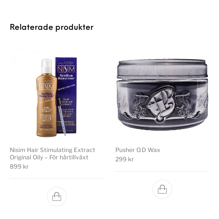
Relaterade produkter
Nisim Hair Stimulating Extract
Pusher O.D Wax
Original Oily – För hårtillväxt
299
kr
899
kr