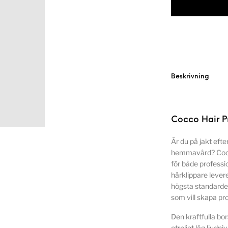
Beskrivning
Cocco Hair Pr
Är du på jakt efte
hemmavård? Cocc
för både professi
hårklippare lever
högsta standarder
som vill skapa pr
Den kraftfulla bo
otroligt låg ljudni