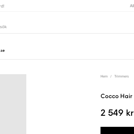
Al
rd!
.se
Hem
/
Trimmers
Cocco Hair 
2 549
kr