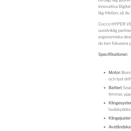
innovativa Digita
låg friktion, så d
Cocco HYPER VELO
oundviklig partne
ergonomiska desi
du kan fokusera p
Specifikationer:
Motor:
Borst
och tyst drif
Batteri:
Snab
timmar, upp t
Klingesyste
hudskyddss
Klingejuster
Avståndsk