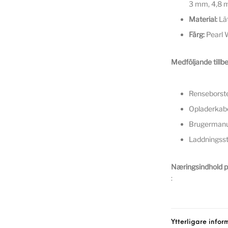
3 mm, 4,8 
Material:
Lät
Färg:
Pearl 
Medföljande tillbe
Renseborst
Opladerkab
Brugermanu
Laddningsst
Næringsindhold pr
:
Ytterligare infor