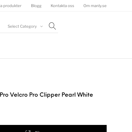
la produkter
Blogg
Kontakta oss
Om manly.se
Select Category
Pro Velcro Pro Clipper Pearl White