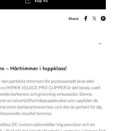
Köp nu
Share
o – Hårtrimmer i toppklass!
r den perfekta trimmern för professionellt bruk eller
o HYPER VELOCE PRO CLIPPER är det ideala valet
onella barberare och grooming-entusiaster. Denna
erar en oöverträffad klippupplevelse som uppfyller de
na inom barberarbranschen, och den är perfekt för dig
ofessionella resultat hemma.
rstlösa DC-motorn säkerställer hög precision och en
vå, vilket gör det enkelt att arbeta i upptagna salonger. Det