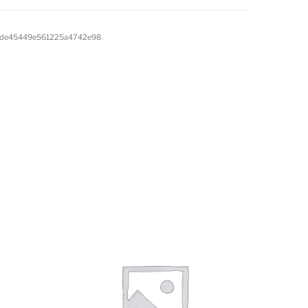
1de45449e561225a4742e98