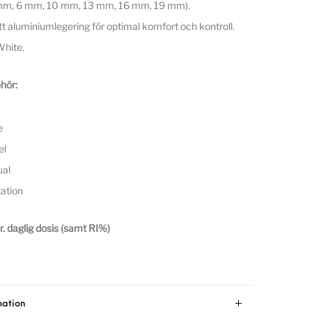
mm, 6 mm, 10 mm, 13 mm, 16 mm, 19 mm).
t aluminiumlegering för optimal komfort och kontroll.
White.
hör:
e
el
al
ation
. daglig dosis (samt RI%)
mation