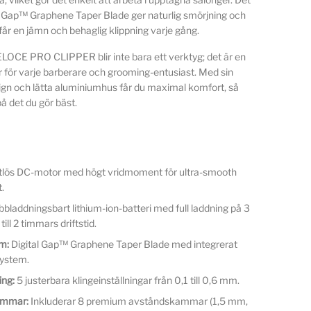
l Gap™ Graphene Taper Blade ger naturlig smörjning och
u får en jämn och behaglig klippning varje gång.
CE PRO CLIPPER blir inte bara ett verktyg; det är en
r för varje barberare och grooming-entusiast. Med sin
gn och lätta aluminiumhus får du maximal komfort, så
å det du gör bäst.
lös DC-motor med högt vridmoment för ultra-smooth
t.
bladdningsbart lithium-ion-batteri med full laddning på 3
ill 2 timmars driftstid.
m:
Digital Gap™ Graphene Taper Blade med integrerat
ystem.
ing:
5 justerbara klingeinställningar från 0,1 till 0,6 mm.
ammar:
Inkluderar 8 premium avståndskammar (1,5 mm,