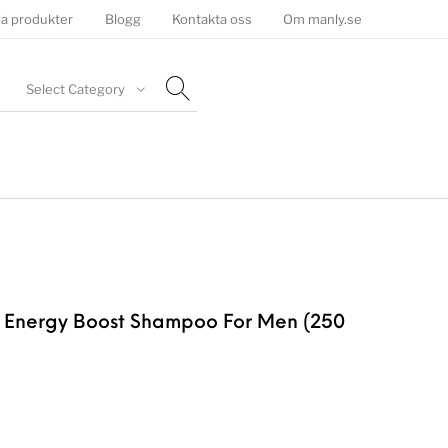
la produkter
Blogg
Kontakta oss
Om manly.se
Select Category
 Energy Boost Shampoo For Men (250