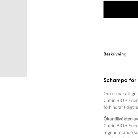
Beskrivning
Schampo för t
Om du har att göra
Cutrin BIO + Ene
förhindrar tidigt h
Ökar tillväxten av
Cutrin BIO + Ene
regenererande sc