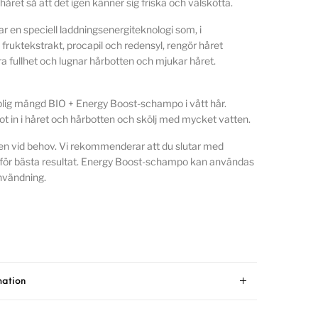
året så att det igen känner sig friska och välskötta.
 en speciell laddningsenergiteknologi som, i
ruktekstrakt, procapil och redensyl, rengör håret
ra fullhet och lugnar hårbotten och mjukar håret.
plig mängd BIO + Energy Boost-schampo i vått hår.
 in i håret och hårbotten och skölj med mycket vatten.
n vid behov. Vi rekommenderar att du slutar med
för bästa resultat. Energy Boost-schampo kan användas
användning.
mation