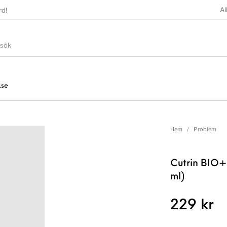
Al
rd!
.se
Hem
/
Problem
Cutrin BIO+
ml)
229
kr