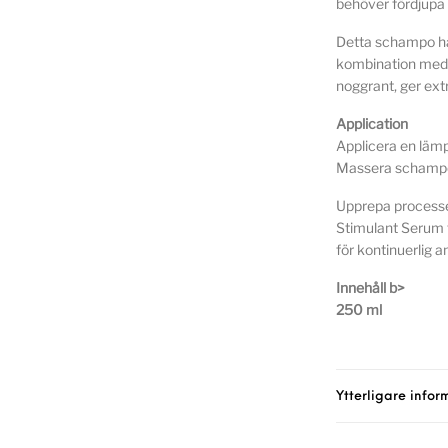
behöver fördjupa h
Detta schampo har
kombination med f
noggrant, ger ext
Application
Applicera en läm
Massera schampot
Upprepa processe
Stimulant Serum 
för kontinuerlig 
Innehåll b>
250 ml
Ytterligare infor