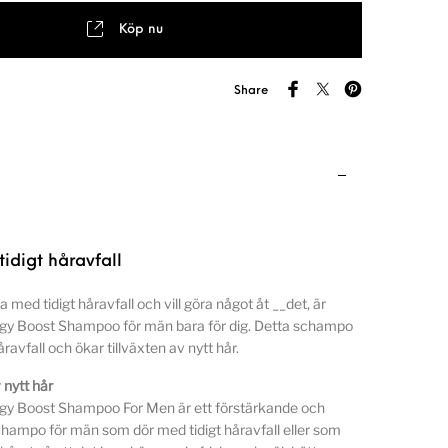
Köp nu
Share
idigt håravfall
 med tidigt håravfall och vill göra något åt __det, är
rgy Boost Shampoo för män bara för dig. Detta schampo
åravfall och ökar tillväxten av nytt hår.
 nytt hår
rgy Boost Shampoo For Men är ett förstärkande och
hampo för män som dör med tidigt håravfall eller som