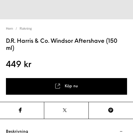
Hem
/
Rakning
D.R. Harris & Co. Windsor Aftershave (150
ml)
449
kr
Köp nu
Beskrivning