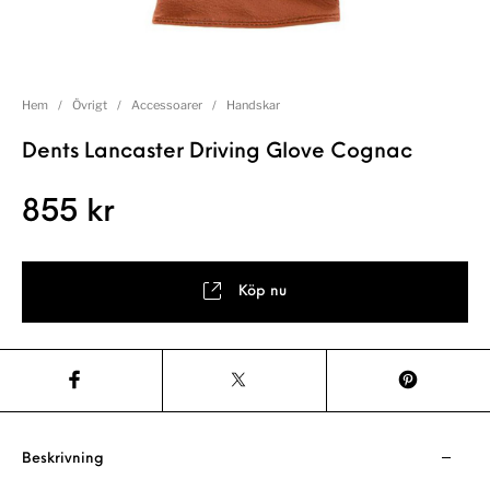
Hem
/
Övrigt
/
Accessoarer
/
Handskar
Dents Lancaster Driving Glove Cognac
855
kr
Köp nu
Beskrivning