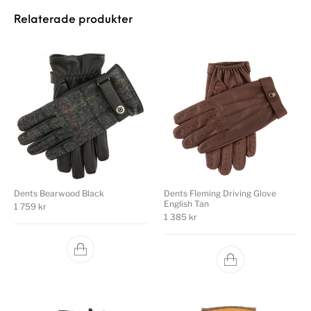
Relaterade produkter
Dents Bearwood Black
Dents Fleming Driving Glove
English Tan
1 759
kr
1 385
kr