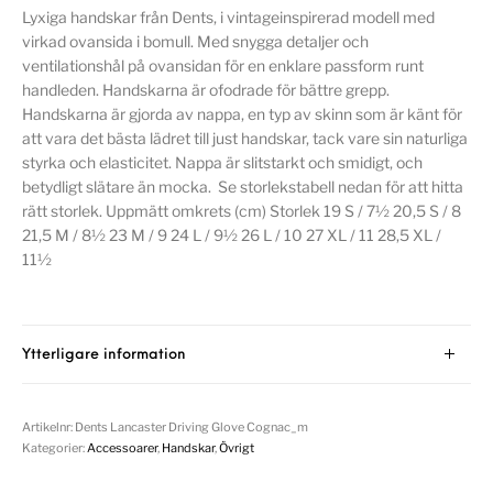
Lyxiga handskar från Dents, i vintageinspirerad modell med
virkad ovansida i bomull. Med snygga detaljer och
ventilationshål på ovansidan för en enklare passform runt
handleden. Handskarna är ofodrade för bättre grepp.
Handskarna är gjorda av nappa, en typ av skinn som är känt för
att vara det bästa lädret till just handskar, tack vare sin naturliga
styrka och elasticitet. Nappa är slitstarkt och smidigt, och
betydligt slätare än mocka. Se storlekstabell nedan för att hitta
rätt storlek. Uppmätt omkrets (cm) Storlek 19 S / 7½ 20,5 S / 8
21,5 M / 8½ 23 M / 9 24 L / 9½ 26 L / 10 27 XL / 11 28,5 XL /
11½
Ytterligare information
Artikelnr:
Dents Lancaster Driving Glove Cognac_m
Kategorier:
Accessoarer
,
Handskar
,
Övrigt