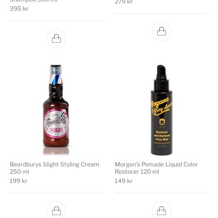
279
kr
395
kr
Beardburys Slight Styling Cream
Morgan's Pomade Liquid Color
250 ml
Restorer 120 ml
199
kr
149
kr