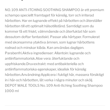
NO. 109 ANTI-ITCHING SOOTHING SHAMPOO är ett premium
schampo speciellt framtaget för känslig, torr och irriterad
hårbotten. Har en lugnande effekt på hårbotten och återställer
hårbotten till ett optimalt hälsotillstånd. Samtidigt som du
kommer få ett friskt, välmmående och återfuktat hår som
dessutom doftar fantastiskt. Passar alla hårtyper. Formulerat
med skonsamma ytaktiva ämnen, som lugnar hårbottens
rodnad och minskar klåda. Kan användas dagligen.
Parabenfri.Aktiva ingredienser: Allantoin: lugnande och
antiinflammatorisk.Aloe vera: återfuktande och
uppfriskande.Druvextrakt: med antibakteriella och
antiinflammatoriska egenskaper, idealisk för känslig
hårbotten.Användning:Applicera i fuktigt hår, massera försiktigt
in i hår-och hårbotten, låt verka i några minuter och skölj.
DEPOT MALE TOOLS No. 109 Anti-Itching Soothing Shampoo
1000 ml