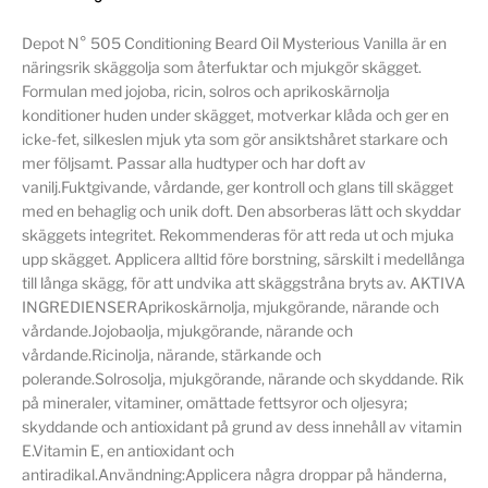
Depot N° 505 Conditioning Beard Oil Mysterious Vanilla är en
näringsrik skäggolja som återfuktar och mjukgör skägget.
Formulan med jojoba, ricin, solros och aprikoskärnolja
konditioner huden under skägget, motverkar klåda och ger en
icke-fet, silkeslen mjuk yta som gör ansiktshåret starkare och
mer följsamt. Passar alla hudtyper och har doft av
vanilj.Fuktgivande, vårdande, ger kontroll och glans till skägget
med en behaglig och unik doft. Den absorberas lätt och skyddar
skäggets integritet. Rekommenderas för att reda ut och mjuka
upp skägget. Applicera alltid före borstning, särskilt i medellånga
till långa skägg, för att undvika att skäggstråna bryts av. AKTIVA
INGREDIENSERAprikoskärnolja, mjukgörande, närande och
vårdande.Jojobaolja, mjukgörande, närande och
vårdande.Ricinolja, närande, stärkande och
polerande.Solrosolja, mjukgörande, närande och skyddande. Rik
på mineraler, vitaminer, omättade fettsyror och oljesyra;
skyddande och antioxidant på grund av dess innehåll av vitamin
E.Vitamin E, en antioxidant och
antiradikal.Användning:Applicera några droppar på händerna,