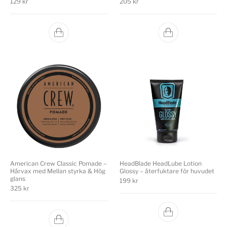
129
kr
205
kr
American Crew Classic Pomade –
HeadBlade HeadLube Lotion
Hårvax med Mellan styrka & Hög
Glossy – återfuktare för huvudet
glans
199
kr
325
kr