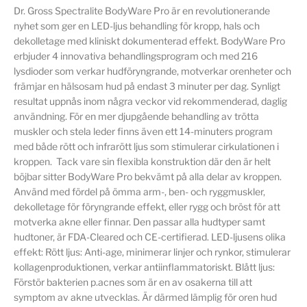
Dr. Gross Spectralite BodyWare Pro är en revolutionerande
nyhet som ger en LED-ljus behandling för kropp, hals och
dekolletage med kliniskt dokumenterad effekt. BodyWare Pro
erbjuder 4 innovativa behandlingsprogram och med 216
lysdioder som verkar hudföryngrande, motverkar orenheter och
främjar en hälsosam hud på endast 3 minuter per dag. Synligt
resultat uppnås inom några veckor vid rekommenderad, daglig
användning. För en mer djupgående behandling av trötta
muskler och stela leder finns även ett 14-minuters program
med både rött och infrarött ljus som stimulerar cirkulationen i
kroppen. Tack vare sin flexibla konstruktion där den är helt
böjbar sitter BodyWare Pro bekvämt på alla delar av kroppen.
Använd med fördel på ömma arm-, ben- och ryggmuskler,
dekolletage för föryngrande effekt, eller rygg och bröst för att
motverka akne eller finnar. Den passar alla hudtyper samt
hudtoner, är FDA-Cleared och CE-certifierad. LED-ljusens olika
effekt: Rött ljus: Anti-age, minimerar linjer och rynkor, stimulerar
kollagenproduktionen, verkar antiinflammatoriskt. Blått ljus:
Förstör bakterien p.acnes som är en av osakerna till att
symptom av akne utvecklas. Är därmed lämplig för oren hud