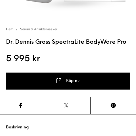
Hem
/
Serum & Ansiktsmasker
Dr. Dennis Gross SpectraLite BodyWare Pro
5 995
kr
Köp nu
Beskrivning