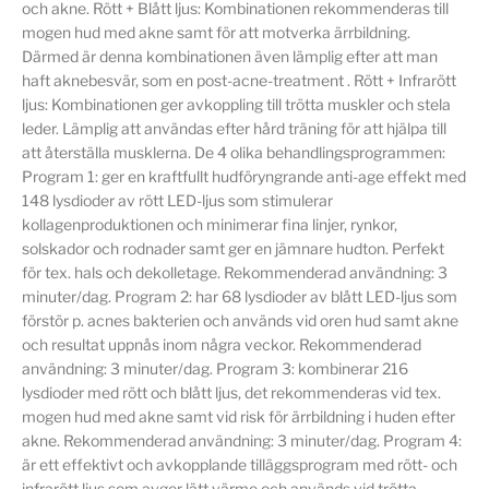
och akne. Rött + Blått ljus: Kombinationen rekommenderas till
mogen hud med akne samt för att motverka ärrbildning.
Därmed är denna kombinationen även lämplig efter att man
haft aknebesvär, som en post-acne-treatment . Rött + Infrarött
ljus: Kombinationen ger avkoppling till trötta muskler och stela
leder. Lämplig att användas efter hård träning för att hjälpa till
att återställa musklerna. De 4 olika behandlingsprogrammen:
Program 1: ger en kraftfullt hudföryngrande anti-age effekt med
148 lysdioder av rött LED-ljus som stimulerar
kollagenproduktionen och minimerar fina linjer, rynkor,
solskador och rodnader samt ger en jämnare hudton. Perfekt
för tex. hals och dekolletage. Rekommenderad användning: 3
minuter/dag. Program 2: har 68 lysdioder av blått LED-ljus som
förstör p. acnes bakterien och används vid oren hud samt akne
och resultat uppnås inom några veckor. Rekommenderad
användning: 3 minuter/dag. Program 3: kombinerar 216
lysdioder med rött och blått ljus, det rekommenderas vid tex.
mogen hud med akne samt vid risk för ärrbildning i huden efter
akne. Rekommenderad användning: 3 minuter/dag. Program 4:
är ett effektivt och avkopplande tilläggsprogram med rött- och
infrarött ljus som avger lätt värme och används vid trötta