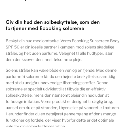
Giv din hud den solbeskyttelse, som den
fortjener med Ecooking solcreme
Beskyt din hud med omtanke. Vores Ecooking Sunscreen Body
SPF 50 er din ideelle partner i kampen mod solens skadelige
stråler, og helt uden parfume. Velegnet til alle hudtyper, især
dem der kræver den mest følsomme pleje.
Solens stråler kan være både en ven og en fjende. Med denne
parfumefri solcreme får du den højeste beskyttelse, samtidig
med at du undgår unødvendige tilsætningsstoffer. Denne
solcreme er specielt udviklet til at tilbyde dig en effektiv
solbeskyttelse, mens den nænsomt plejer din hud uden at
forårsage irritation. Vores produkt er designet til daglig brug,
uanset om du er på stranden, i byen eller på vandretur i naturen.
Herunder finder du en detaljeret gennemgang af dens mange
funktioner og fordele, der viser, hvorfor dette er det optimale
valg for din solbeskyttelsesrutine.