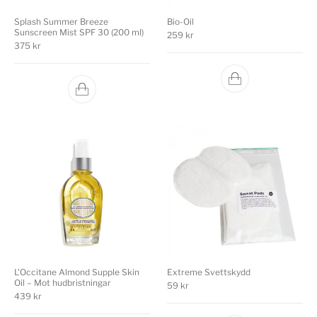
Splash Summer Breeze
Bio-Oil
Sunscreen Mist SPF 30 (200 ml)
259
kr
375
kr
L'Occitane Almond Supple Skin
Extreme Svettskydd
Oil – Mot hudbristningar
59
kr
439
kr