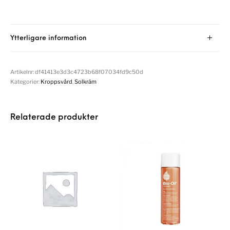
Ytterligare information
Artikelnr:
df41413e3d3c4723b68f07034fd9c50d
Kategorier:
Kroppsvård
,
Solkräm
Relaterade produkter