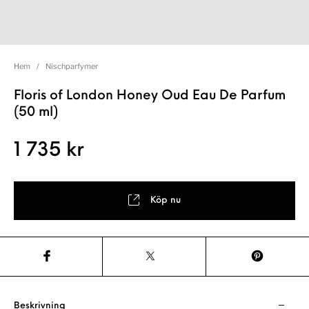
Hem
/
Nischparfymer
Floris of London Honey Oud Eau De Parfum
(50 ml)
1 735
kr
Köp nu
Beskrivning