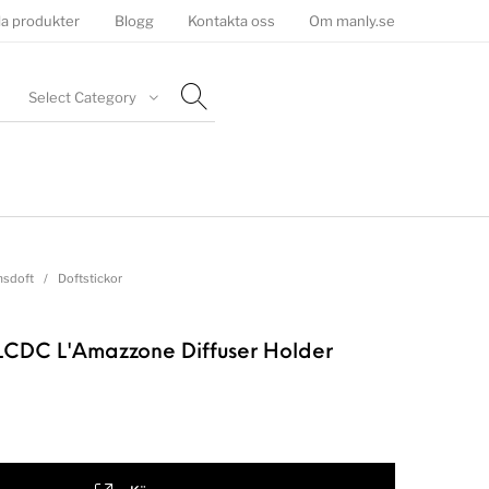
la produkter
Blogg
Kontakta oss
Om manly.se
Select Category
sdoft
/
Doftstickor
 LCDC L'Amazzone Diffuser Holder