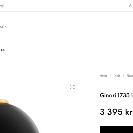
Al
rd!
.se
Hem
/
Doft
/
Rum
Ginori 1735
3 395
kr