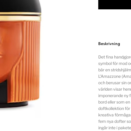
Beskrivning
Det fina handgjord
symbol för mod oc
bär en stridshjäl
L'Amazzone (Amaz
och berusar sin om
världen visar hen
imponerande ny fär
bord eller som en 
doftkollektion fö
kreativa förmåga
fem nya dofter so
ingår inte i pake