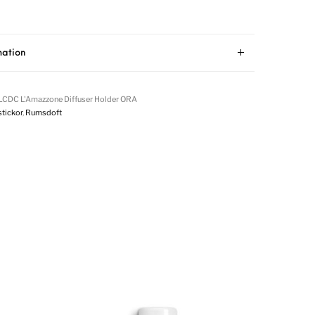
mation
 LCDC L'Amazzone Diffuser Holder ORA
stickor
,
Rumsdoft