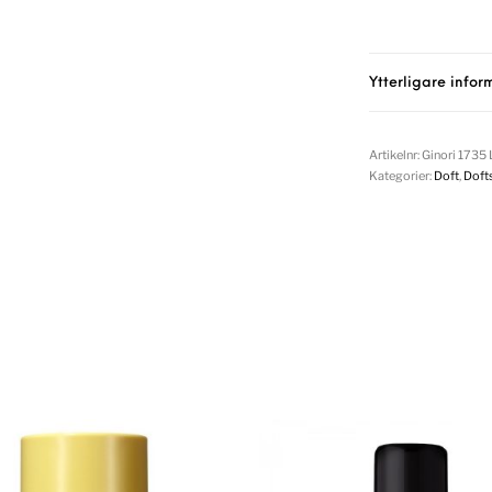
Ytterligare infor
Artikelnr:
Ginori 1735
Kategorier:
Doft
,
Doft