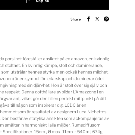
Köp nu
Share
a porslinet föreställer ansiktet på en amazon, en kvinnlig
h stolthet. En kvinnlig kämpe, stolt och dominerande,
m som utstrålar hennes styrka men också hennes mildhet.
onen) är en symbol för ledarskap och dominerar ödet
givning med sin djärvhet. Hon är stolt över sig själv och
ne respekt. Denna dofthållare avbildar L'Amazzone i en
gvariant, vilket gör den till en perfekt mittpunkt på ditt
gåva till någon som inspirerar dig. LCDC är en
r hemmet som är resultatet av designern Luca Nichettos
. Den består av statylika ansikten som ackompanjeras av
m smälter in harmoniskt i alla miljöer. Rumsdiffusorn
tet Specifikationer 15cm , Ø max. 11cm ≈ 540ml, 674g