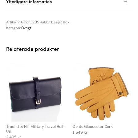
Ytterligare information
Artikelnr:
Ginori 1735 Rabbit Design Box
Kategori:
Övrigt
Relaterade produkter
Truefitt & Hill Military Travel Roll-
Dents Gloucester Cork
Up
1 549
kr
2 495
kr