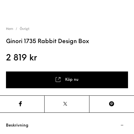
Hem
/
Övrigt
Ginori 1735 Rabbit Design Box
2 819
kr
Köp nu
Beskrivning