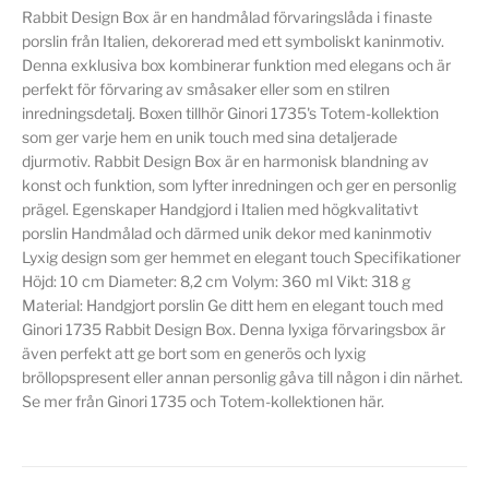
Rabbit Design Box är en handmålad förvaringslåda i finaste
porslin från Italien, dekorerad med ett symboliskt kaninmotiv.
Denna exklusiva box kombinerar funktion med elegans och är
perfekt för förvaring av småsaker eller som en stilren
inredningsdetalj. Boxen tillhör Ginori 1735's Totem-kollektion
som ger varje hem en unik touch med sina detaljerade
djurmotiv. Rabbit Design Box är en harmonisk blandning av
konst och funktion, som lyfter inredningen och ger en personlig
prägel. Egenskaper Handgjord i Italien med högkvalitativt
porslin Handmålad och därmed unik dekor med kaninmotiv
Lyxig design som ger hemmet en elegant touch Specifikationer
Höjd: 10 cm Diameter: 8,2 cm Volym: 360 ml Vikt: 318 g
Material: Handgjort porslin Ge ditt hem en elegant touch med
Ginori 1735 Rabbit Design Box. Denna lyxiga förvaringsbox är
även perfekt att ge bort som en generös och lyxig
bröllopspresent eller annan personlig gåva till någon i din närhet.
Se mer från Ginori 1735 och Totem-kollektionen här.