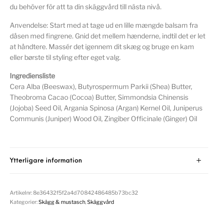
du behöver för att ta din skäggvård till nästa nivå.
Anvendelse: Start med at tage ud en lille mængde balsam fra
dåsen med fingrene. Gnid det mellem hænderne, indtil det er let
at håndtere. Massér det igennem dit skæg og bruge en kam
eller børste til styling efter eget valg.
Ingrediensliste
Cera Alba (Beeswax), Butyrospermum Parkii (Shea) Butter,
Theobroma Cacao (Cocoa) Butter, Simmondsia Chinensis
(Jojoba) Seed Oil, Argania Spinosa (Argan) Kernel Oil, Juniperus
Communis (Juniper) Wood Oil, Zingiber Officinale (Ginger) Oil
Ytterligare information
Artikelnr:
8e36432f5f2a4d70842486485b73bc32
Kategorier:
Skägg & mustasch
,
Skäggvård