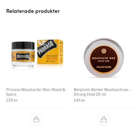
Relaterade produkter
Proraso Moustache Wax Wood &
Benjamin Barber Mustaschvax –
Spice
Strong Hold 25 ml
139
kr
145
kr