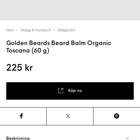
Hem
/
Skägg & mustasch
/
Skäggvård
Golden Beards Beard Balm Organic
Toscana (60 g)
225
kr
Köp nu
Beskrivning