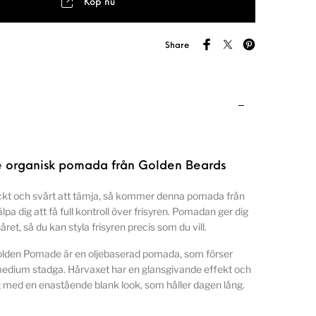
Köp nu
Share
 organisk pomada från Golden Beards
ockt och svårt att tämja, så kommer denna pomada från
pa dig att få full kontroll över frisyren. Pomadan ger dig
håret, så du kan styla frisyren precis som du vill.
lden Pomade är en oljebaserad pomada, som förser
medium stadga. Hårvaxet har en glansgivande effekt och
 med en enastående blank look, som håller dagen lång.