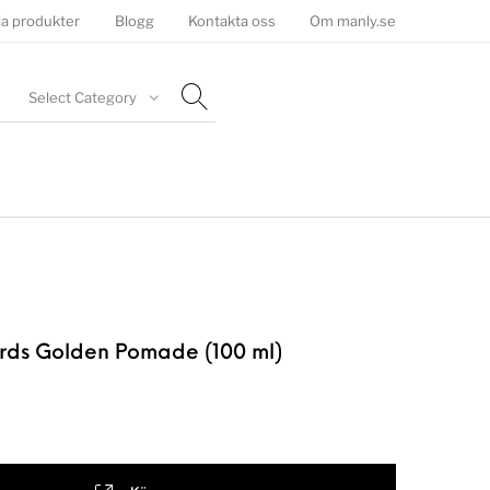
la produkter
Blogg
Kontakta oss
Om manly.se
Select Category
rds Golden Pomade (100 ml)