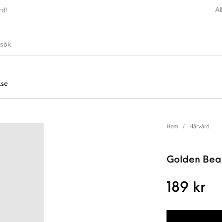
Al
rd!
.se
Hem
/
Hårvård
Golden Bea
189
kr