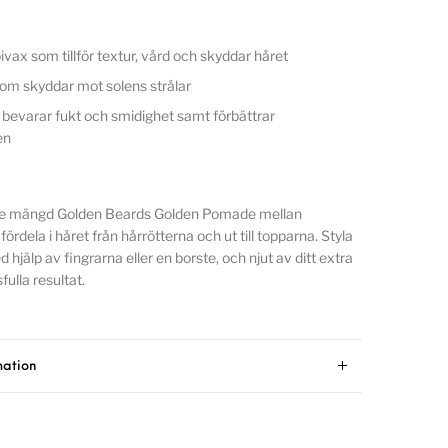
ivax som tillför textur, vård och skyddar håret
m skyddar mot solens strålar
 bevarar fukt och smidighet samt förbättrar
en
e mängd Golden Beards Golden Pomade mellan
ördela i håret från hårrötterna och ut till topparna. Styla
 hjälp av fingrarna eller en borste, och njut av ditt extra
fulla resultat.
mation