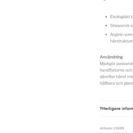
Ekologiskt b
Sheasmör so
Arginin som
hårstruktur
Användning
Mjukgör passand
handflatorna och f
därefter håret med
hållbara och glans
Ytterligare infor
Artikelnr:
10689