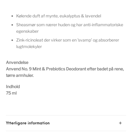
Kølende duft af mynte, eukalyptus & lavendel
Sheasmør som nærer huden og har anti-inflammatoriske
egenskaber
Zink-ricinoleat der virker som en ’svamp’ og absorberer
lugtmolekyler
Anvendelse
Anvend No. 9 Mint & Prebiotics Deodorant efter badet på rene,
tørre armhuler.
Indhold
75 ml
Ytterligare information