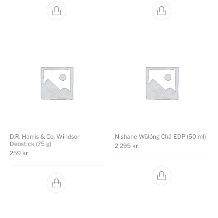
D.R. Harris & Co. Windsor
Nishane Wūlóng Chá EDP (50 ml)
Deostick (75 g)
2 295
kr
259
kr