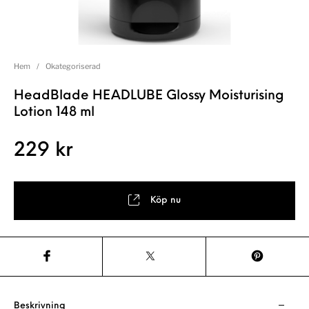
Hem
/
Okategoriserad
HeadBlade HEADLUBE Glossy Moisturising
Lotion 148 ml
229
kr
Köp nu
Beskrivning