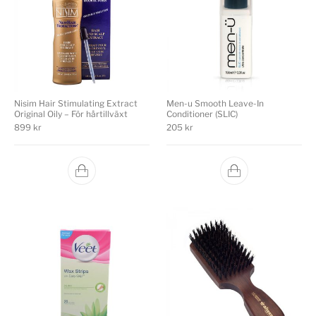
Nisim Hair Stimulating Extract
Men-u Smooth Leave-In
Original Oily – För hårtillväxt
Conditioner (SLIC)
899
kr
205
kr