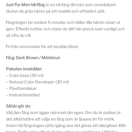
Just For Men hårfärg
är en hårfärg till män som omedelbart
täcker de gråa håren på ett snabbt och effektivt sätt.
Färgningen tar endast 5 minuter och håller tills håren växer ut
igen. Efteråt tvättar och stylar du ditt hår precis som vanligt och
så ofta du vill.
Fri från ammoniak för att skydda håret.
Färg: Dark Brown / Mörkbrun
Paketen innehåller:
– Color base (30 ml)
– Natural Color Developer (30 ml)
– Plasthandskar
– Instruktionsblad
Såhär gör du:
Välj den färg som ligger närmast din egen. Om du är osäker är
det alltid bättre att välja en färg som är ljusare än för mörk.
Innan hårfärgningen sätts igång ska det göras ett allergitest 48h
innan. Detta görs oftast på inre sidan av armbågen. Utförliga