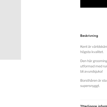
Beskrivning
Kent är världskänd
högsta kvalitet.
Den här groomingbo
utformad med run
bli avundsjuka!
Borsthåren är st
supersnyggt.
Ytterligare infor