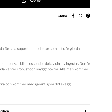
Köp nu
Share
a för sina superfeta produkter som alltid är gjorda i
rsten kan bli en essentiell del av din stylingrutin. Den är
da kanter i robust och snyggt bokträ. Alla män kommer
arka och kommer med garanti göra ditt skägg
mation