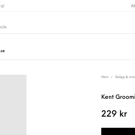
Al
rd!
.se
Hem
/
Skägg & mus
Kent Groomi
229
kr