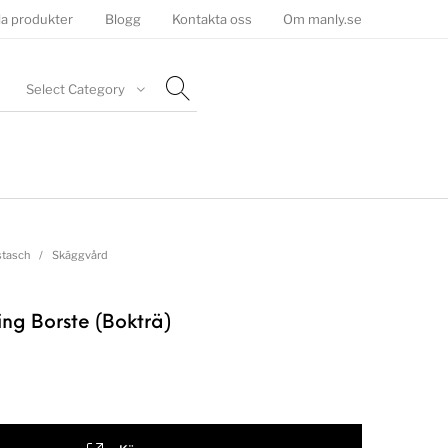
la produkter
Blogg
Kontakta oss
Om manly.se
Select Category
tasch
/
Skäggvård
ng Borste (Bokträ)