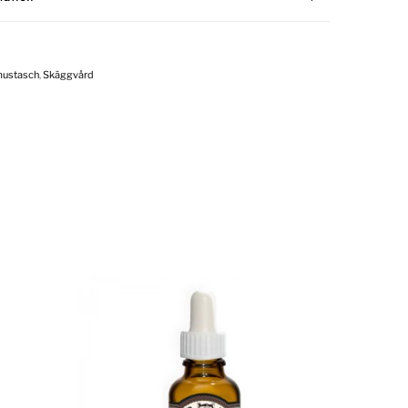
mustasch
,
Skäggvård