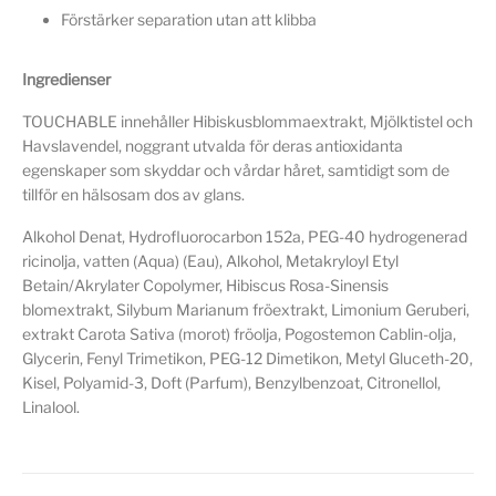
Förstärker separation utan att klibba
Ingredienser
TOUCHABLE innehåller Hibiskusblommaextrakt, Mjölktistel och
Havslavendel, noggrant utvalda för deras antioxidanta
egenskaper som skyddar och vårdar håret, samtidigt som de
tillför en hälsosam dos av glans.
Alkohol Denat, Hydrofluorocarbon 152a, PEG-40 hydrogenerad
ricinolja, vatten (Aqua) (Eau), Alkohol, Metakryloyl Etyl
Betain/Akrylater Copolymer, Hibiscus Rosa-Sinensis
blomextrakt, Silybum Marianum fröextrakt, Limonium Geruberi,
extrakt Carota Sativa (morot) fröolja, Pogostemon Cablin-olja,
Glycerin, Fenyl Trimetikon, PEG-12 Dimetikon, Metyl Gluceth-20,
Kisel, Polyamid-3, Doft (Parfum), Benzylbenzoat, Citronellol,
Linalool.