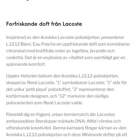
Forfriskande doft från Lacoste
Inspirerad av den ikoniska Lacoste-poloskjortan, presenterar
L.12.12 Blanc Eau Fraiche en uppfriskande doft som kombinerar
citronskal med kraftfulla noter av ingefära, lavandin och
cederträ. Det är en explosion av vitalitet som samtidigt ger en
spännande komfort.
Upplev historien bakom den ikoniska L.12.12-poloskjortan,
skapad av René Lacoste. "L" symboliserar Lacoste, "1" står för
det unika 'petit piqué' polostoffet, "2" representerar den
kortärmade designen, och "12" markerar den slutliga
polovarianten som René Lacoste valde.
Föreställ dig en frigjord, urban tennismatch där Lacostes
ambassadörer återskapar märkets DNA: Alltid i rörelse och
utforskande kreativitet. Denna kampanj fångar kärnan av den
ikoniska L.12.12-poloskjortan och dess tillhörande dofter på ett