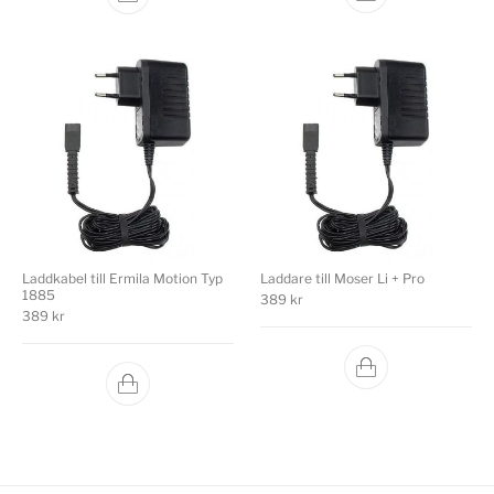
Laddkabel till Ermila Motion Typ
Laddare till Moser Li + Pro
1885
389
kr
389
kr