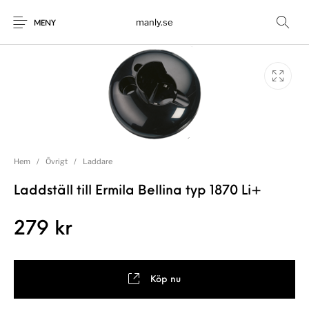
manly.se
MENY
Hem
/
Övrigt
/
Laddare
Laddställ till Ermila Bellina typ 1870 Li+
279
kr
Köp nu