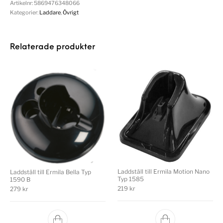
Artikelnr:
5869476348066
Kategorier:
Laddare
,
Övrigt
Relaterade produkter
Laddställ till Ermila Motion Nano
Laddställ till Ermila Bella Typ
Typ 1585
1590 B
219
kr
279
kr