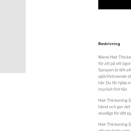
Beskrivning
Mane Hair Thicke
för att på ett ögo
Sprayen är lätt a
självförtroende st
hår. Du får hjälp m
mycket fint hår.
Hair Thickening Sp
håret och ger det 
skadligt för ditt e
Hair Thickening S
att använda som s