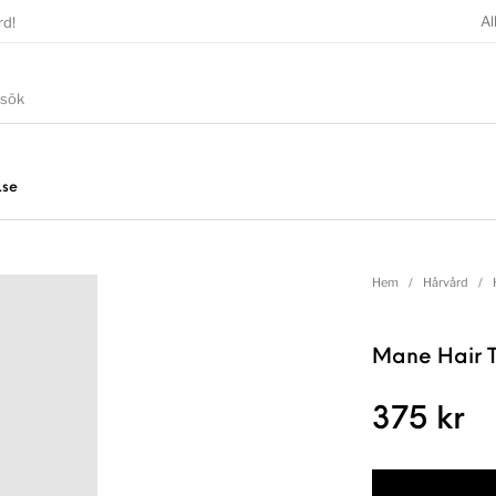
Al
rd!
.se
Hem
/
Hårvård
/
Mane Hair T
375
kr