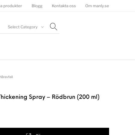
la produkter
Blogg
Kontakta oss
Om manly.se
Select Category
Håravfall
hickening Spray – Rödbrun (200 ml)