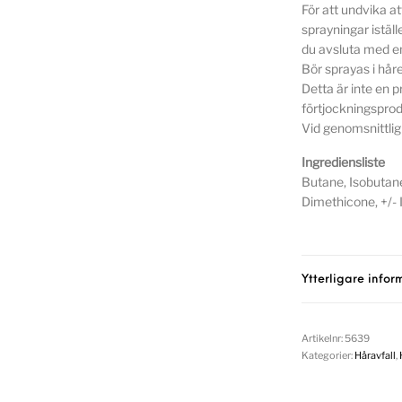
För att undvika a
sprayningar iställ
du avsluta med en
Bör sprayas i håre
Detta är inte en p
förtjockningsprodu
Vid genomsnittlig
Ingrediensliste
Butane, Isobutane
Dimethicone, +/- 
Ytterligare infor
Artikelnr:
5639
Kategorier:
Håravfall
,