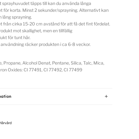
tt sprayhuvudet täpps till kan du använda långa
et för korta. Minst 2 sekunder/sprayning. Alternativt kan
 lång sprayning.
t från cirka 15-20 cm avstånd för att få det fint fördelat.
rodukt mot skallighet, men en tillfällig
kt för tunt hår.
 användning räcker produkten i ca 6-8 veckor.
, Propane, Alcohol Denat, Pentane, Silica, Talc, Mica,
Iron Oxides: CI 77491, CI 77492, CI 77499
mation
Hårvård