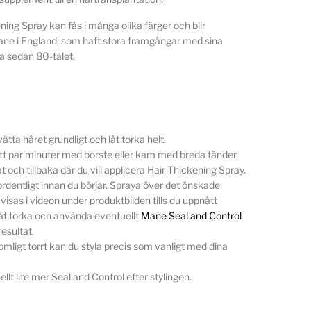
ing Spray kan fås i många olika färger och blir
ne i England, som haft stora framgångar med sina
a sedan 80-talet.
vätta håret grundligt och låt torka helt.
 ett par minuter med borste eller kam med breda tänder.
 och tillbaka där du vill applicera Hair Thickening Spray.
rdentligt innan du börjar. Spraya över det önskade
isas i videon under produktbilden tills du uppnått
t torka och använda eventuellt
Mane Seal and Control
resultat.
komligt torrt kan du styla precis som vanligt med dina
lt lite mer Seal and Control efter stylingen.