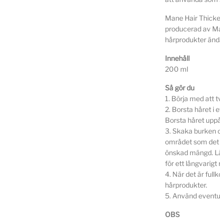
Mane Hair Thicken
producerad av Ma
hårprodukter änd
Innehåll
200 ml
Så gör du
1. Börja med att t
2. Borsta håret i
Borsta håret uppåt
3. Skaka burken o
området som det v
önskad mängd. Lå
för ett långvarigt 
4. När det är full
hårprodukter.
5. Använd eventuel
OBS