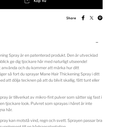
Köp nu
Share
ning Spray är en patenterad produkt. Den är utvecklad
nblick ge dig tjockare hår med naturligt utseende!
tt använda och du kommer att märka hur ditt
iger så fort du sprayar Mane Hair Thickening Spray i ditt
ed att dölja tecknen på att du blivit skallig, fått tunt eller
ray är tillverkat av mikro-fint pulver som sätter sig fast i
en tjockare look. Pulvret som sprayas i håret är inte
gna hår.
pray kan motstå vind, regn och svett. Sprayen passar bra
upplement till en hårtransplantation.