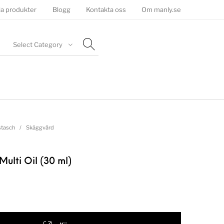
la produkter
Blogg
Kontakta oss
Om manly.se
Select Category
tasch
/
Skäggvård
ulti Oil (30 ml)