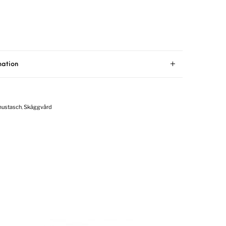
mation
mustasch
,
Skäggvård