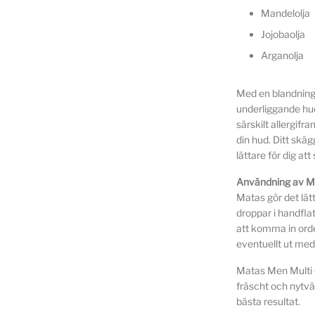
Mandelolja
Jojobaolja
Arganolja
Med en blandning a
underliggande hu
särskilt allergif
din hud. Ditt skä
lättare för dig at
Användning av Me
Matas gör det lätt 
droppar i handflat
att komma in orden
eventuellt ut med
Matas Men Multi oi
fräscht och nytvät
bästa resultat.