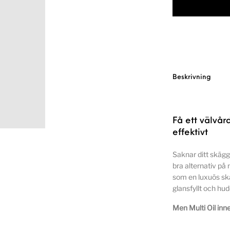
Beskrivning
Få ett välvår
effektivt
Saknar ditt skäg
bra alternativ på
som en luxuös skä
glansfyllt och hud
Men Multi Oil inne