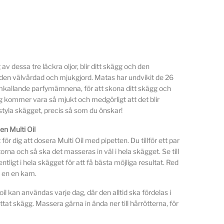
v dessa tre läckra oljor, blir ditt skägg och den
den välvårdad och mjukgjord. Matas har undvikit de 26
ramkallande parfymämnena, för att skona ditt skägg och
gg kommer vara så mjukt och medgörligt att det blir
t styla skägget, precis så som du önskar!
n Multi Oil
för dig att dosera Multi Oil med pipetten. Du tillför ett par
orna och så ska det masseras in väl i hela skägget. Se till
tligt i hela skägget för att få bästa möjliga resultat. Red
 en en kam.
l kan användas varje dag, där den alltid ska fördelas i
tat skägg. Massera gärna in ända ner till hårrötterna, för