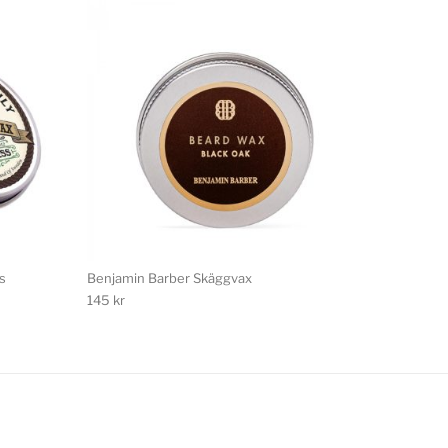
s
Benjamin Barber Skäggvax
145
kr