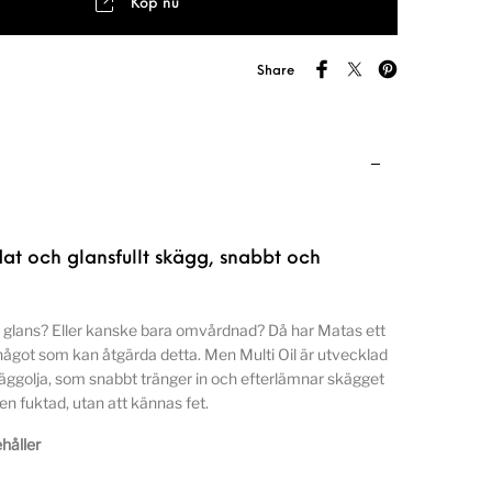
Köp nu
Share
dat och glansfullt skägg, snabbt och
g glans? Eller kanske bara omvårdnad? Då har Matas ett
 något som kan åtgärda detta. Men Multi Oil är utvecklad
ggolja, som snabbt tränger in och efterlämnar skägget
en fuktad, utan att kännas fet.
håller