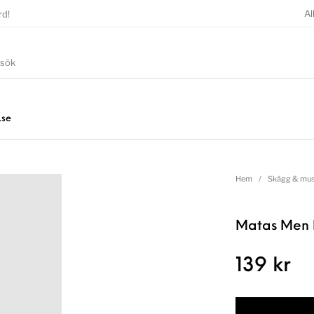
Al
rd!
.se
Hem
/
Skägg & mus
Matas Men M
139
kr