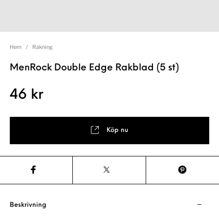
Hem
/
Rakning
MenRock Double Edge Rakblad (5 st)
46
kr
Köp nu
Beskrivning