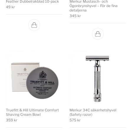
Feather Dubbelrakblad 10-pack
Merkur Mustasch- och
Ögonbrynshyvel – För de fina
49
kr
detaljerna
345
kr
Truefitt & Hill Ultimate Comfort
Merkur 34C säkerhetshyvel
Shaving Cream Bowl
(Safety razor)
359
kr
575
kr