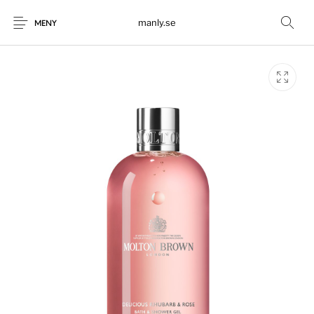
manly.se
MENY