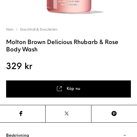
Hem
/
Duschtvål & Duschkräm
Molton Brown Delicious Rhubarb & Rose
Body Wash
329
kr
Köp nu
Beskrivning