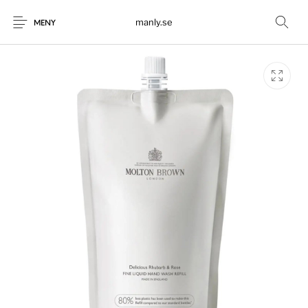
manly.se
MENY