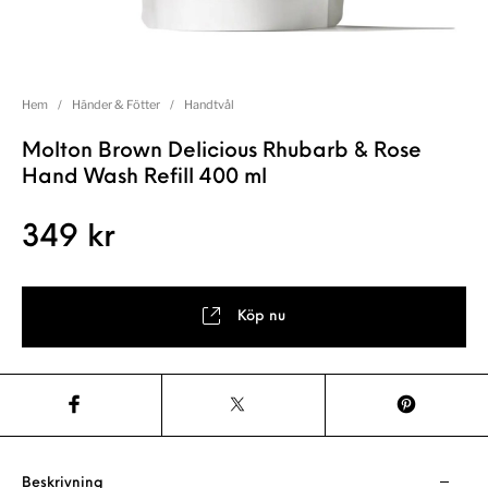
Hem
/
Händer & Fötter
/
Handtvål
Molton Brown Delicious Rhubarb & Rose
Hand Wash Refill 400 ml
349
kr
Köp nu
Beskrivning