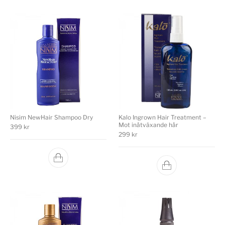
Nisim NewHair Shampoo Dry
Kalo Ingrown Hair Treatment –
Mot inåtväxande hår
399
kr
299
kr