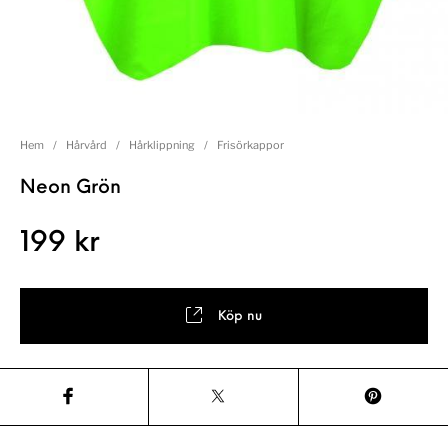
Hem
/
Hårvård
/
Hårklippning
/
Frisörkappor
Neon Grön
199
kr
Köp nu