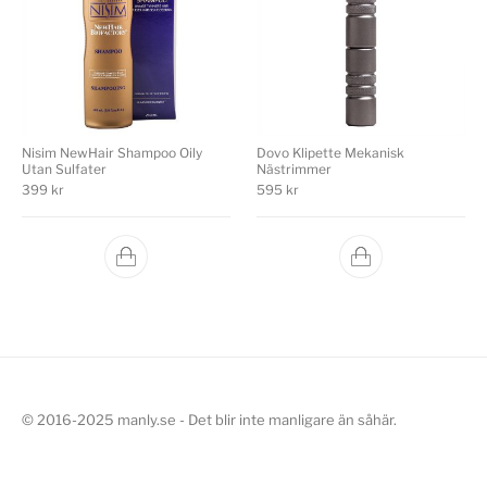
Nisim NewHair Shampoo Oily
Dovo Klipette Mekanisk
Utan Sulfater
Nästrimmer
399
kr
595
kr
© 2016-2025 manly.se - Det blir inte manligare än såhär.