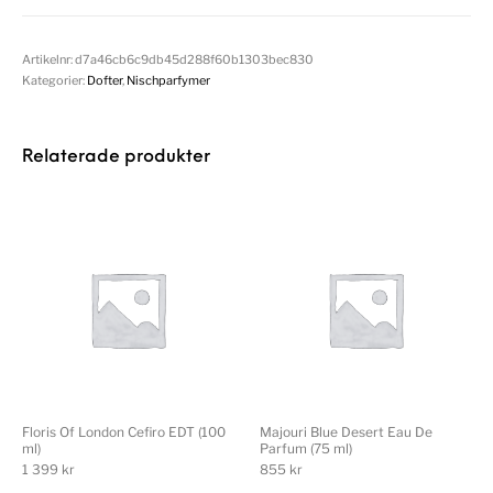
Artikelnr:
d7a46cb6c9db45d288f60b1303bec830
Kategorier:
Dofter
,
Nischparfymer
Relaterade produkter
Floris Of London Cefiro EDT (100
Majouri Blue Desert Eau De
ml)
Parfum (75 ml)
1 399
kr
855
kr