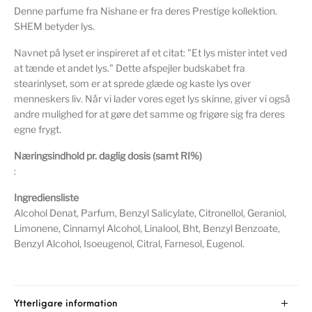
Denne parfume fra Nishane er fra deres Prestige kollektion.
SHEM betyder lys.
Navnet på lyset er inspireret af et citat: "Et lys mister intet ved
at tænde et andet lys." Dette afspejler budskabet fra
stearinlyset, som er at sprede glæde og kaste lys over
menneskers liv. Når vi lader vores eget lys skinne, giver vi også
andre mulighed for at gøre det samme og frigøre sig fra deres
egne frygt.
Næringsindhold pr. daglig dosis (samt RI%)
:
Ingrediensliste
Alcohol Denat, Parfum, Benzyl Salicylate, Citronellol, Geraniol,
Limonene, Cinnamyl Alcohol, Linalool, Bht, Benzyl Benzoate,
Benzyl Alcohol, Isoeugenol, Citral, Farnesol, Eugenol.
Ytterligare information