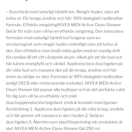
– Duschtvål med naturligt härlett kol- Rengör huden, utan att
torka ut- För kropp, ansikte och hår- 99% biologiskt nedbrytbar
formula- Effektiv rengöringNIVEA MEN Active Clean Shower
Gel är för män som vill ha en effektiv rengöring. Den innovativa
formulan med naturligt härlett kol fungerar som en
smutsmagnet som rengör huden ordentligt utan att torka ut
den. Den effektiva men ändå milda gelen med en manlig doft
förvandlas till ett vitt vårdande skum, vilket gör att din hud och
hår känns energifyllt och vårdat. Applicera bara duschgelen på
din våta hud och massera den på din kropp, ansikte och hår
innan du sköljer av den. Formulan är 99% biologiskt nedbrytbar
(enligt OECD eller motsvarande metoder). NIVEA MEN Active
Clean Shower Gel passar alla hudtyper och är det perfekta valet
för dig som vill ha en effektiv och mild
duschupplevelse.Varningstext: Undvik kontakt med ögonen
Användning: 1. Applicera duschgelen på din våta kropp, ansikte
och hår genom att massera in den i huden.2. Skölj av
duschgelen.3. Återvinn som plastförpackning när produkten är
slut. NIVEA MEN Active Clean Shower Gel 250 ml