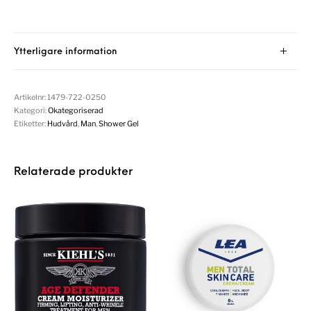
Ytterligare information
Artikelnr:
1479-722-0250
Kategori:
Okategoriserad
Etiketter:
Hudvård
,
Man
,
Shower Gel
Relaterade produkter