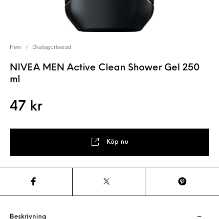
Hem
/
Okategoriserad
NIVEA MEN Active Clean Shower Gel 250
ml
47
kr
Köp nu
Beskrivning