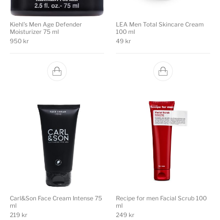
Kiehl's Men Age Defender
LEA Men Total Skincare Cream
Moisturizer 75 ml
100 ml
950
kr
49
kr
Carl&Son Face Cream Intense 75
Recipe for men Facial Scrub 100
ml
ml
219
kr
249
kr