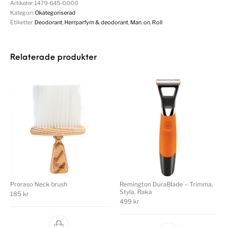
Artikelnr:
1479-645-0000
Kategori:
Okategoriserad
Etiketter:
Deodorant
,
Herrparfym & deodorant
,
Man
,
on
,
Roll
Relaterade produkter
Proraso Neck brush
Remington DuraBlade – Trimma,
Styla, Raka
185
kr
499
kr