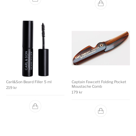
Carl&Son Beard Filler 5 ml
Captain Fawcett Folding Pocket
Moustache Comb
219
kr
179
kr