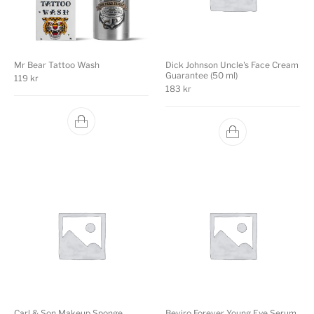
Mr Bear Tattoo Wash
Dick Johnson Uncle's Face Cream
Guarantee (50 ml)
119
kr
183
kr
Carl & Son Makeup Sponge
Beviro Forever Young Eye Serum